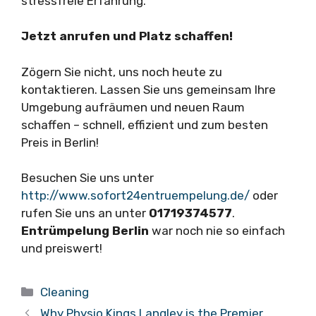
stressfreie Erfahrung.
Jetzt anrufen und Platz schaffen!
Zögern Sie nicht, uns noch heute zu
kontaktieren. Lassen Sie uns gemeinsam Ihre
Umgebung aufräumen und neuen Raum
schaffen – schnell, effizient und zum besten
Preis in Berlin!
Besuchen Sie uns unter
http://www.sofort24entruempelung.de/
oder
rufen Sie uns an unter
01719374577
.
Entrümpelung Berlin
war noch nie so einfach
und preiswert!
Categories
Cleaning
Why Physio Kings Langley is the Premier