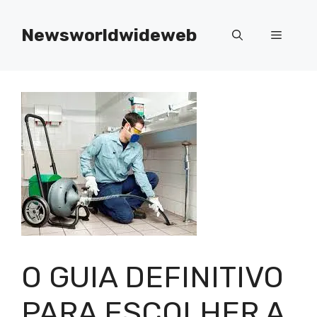
Skip
to
Newsworldwideweb
Menu
content
O GUIA DEFINITIVO
PARA ESCOLHER A